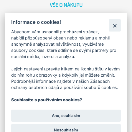
VŠE O NÁKUPU
Obchodní podmínky
Informace o cookies!
Reklamační řád
Abychom vám usnadnili procházení stránek,
Náhradní plnění
nabídli přizpůsobený obsah nebo reklamu a mohli
Ochrana osobních údajů
anonymně analyzovat návštěvnost, využíváme
Zásady použití cookies
soubory cookies, které sdílíme se svými partnery pro
sociální média, inzerci a analýzu.
O NÁS
Jejich nastavení upravíte klikem na ikonku štítu v levém
dolním rohu obrazovky a kdykoliv jej můžete změnit.
O společnosti
Podrobnější informace najdete v našich Zásadách
Kariéra
ochrany osobních údajů a používání souborů cookies.
Kontakty
Souhlasíte s používáním cookies?
FAKTURAČNÍ ADRESA
Ano, souhlasím
Družstevní 1394/12
Praha 4 - Nusle, 140 00
IČO: 28404009
Nesouhlasím
DIČ: CZ28404009