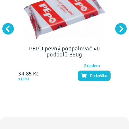
PEPO pevný podpalovač 40
podpalů 260g
Skladem
34.85 Kč
Do košíku
s DPH