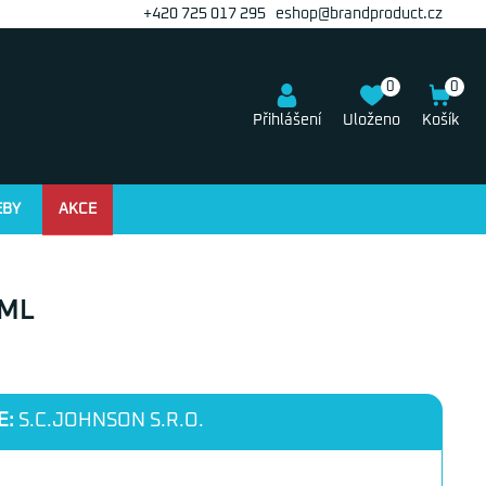
+420 725 017 295
eshop@brandproduct.cz
0
0
Přihlášení
Uloženo
Košík
EBY
AKCE
0ML
E:
S.C.JOHNSON S.R.O.