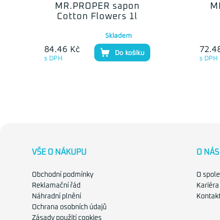
MR.PROPER sapon
M
Cotton Flowers 1l
Skladem
84.46 Kč
72.4
Do košíku
s DPH
s DPH
VŠE O NÁKUPU
O NÁS
Obchodní podmínky
O spole
Reklamační řád
Kariéra
Náhradní plnění
Kontak
Ochrana osobních údajů
Zásady použití cookies