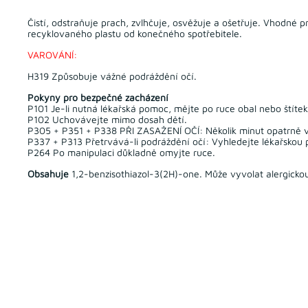
Čistí, odstraňuje prach, zvlhčuje, osvěžuje a ošetřuje. Vhodn
recyklovaného plastu od konečného spotřebitele.
VAROVÁNÍ:
H319 Způsobuje vážné podráždění očí.
Pokyny pro bezpečné zacházení
P101 Je-li nutná lékařská pomoc, mějte po ruce obal nebo štíte
P102 Uchovávejte mimo dosah dětí.
P305 + P351 + P338 PŘI ZASAŽENÍ OČÍ: Několik minut opatrně vy
P337 + P313 Přetrvává-li podráždění očí: Vyhledejte lékařskou
P264 Po manipulaci důkladně omyjte ruce.
Obsahuje
1,2-benzisothiazol-3(2H)-one. Může vyvolat alergickou