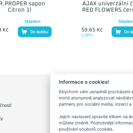
R.PROPER sapon
AJAX univerzální č
Citron 1l
RED FLOWERS čer
1l
Skladem
Sklade
8 Kč
59.65 Kč
Do košíku
Do k
s DPH
Informace o cookies!
Abychom vám usnadnili procházení s
FAKTURAČNÍ ADRESA
mohli anonymně analyzovat návštěvno
partnery pro sociální média, inzerci a
Družstevní 1394/12
čnosti
Praha 4 - Nusle, 140 00
IČO: 28404009
Jejich nastavení upravíte klikem na i
ty
DIČ: CZ28404009
můžete změnit. Podrobnější informac
používání souborů cookies.