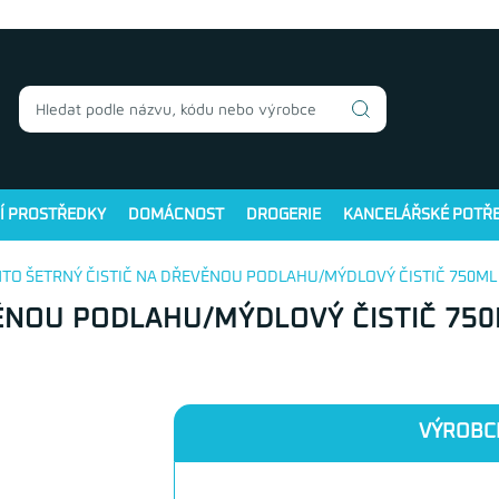
Í PROSTŘEDKY
DOMÁCNOST
DROGERIE
KANCELÁŘSKÉ POTŘ
NTO ŠETRNÝ ČISTIČ NA DŘEVĚNOU PODLAHU/MÝDLOVÝ ČISTIČ 750ML
ĚNOU PODLAHU/MÝDLOVÝ ČISTIČ 75
VÝROBC