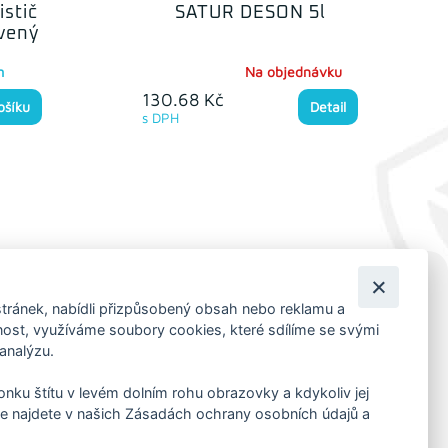
istič
SATUR DESON 5l
vený
m
Na objednávku
130.68 Kč
ošíku
Detail
s DPH
tránek, nabídli přizpůsobený obsah nebo reklamu a
KORESP. ADRESA A SKLAD
st, využíváme soubory cookies, které sdílíme se svými
 analýzu.
Lutopecny 159 (areál bývalého ZD)
Kroměříž, 767 01
konku štítu v levém dolním rohu obrazovky a kdykoliv jej
+420 725 017 295
e najdete v našich Zásadách ochrany osobních údajů a