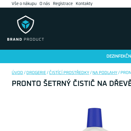
Vše o nákupu
O nás
Registrace
Kontakty
DEZINFEKČN
ÚVOD
/
DROGERIE
/
ČISTÍCÍ PROSTŘEDKY
/
NA PODLAHY
/ PRO
PRONTO ŠETRNÝ ČISTIČ NA DŘEV