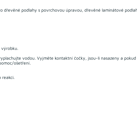
é pro dřevěné podlahy s povrchovou úpravou, dřevěné laminátové podl
k výrobku.
plachujte vodou. Vyjměte kontaktní čočky, jsou-li nasazeny a pokud 
 pomoc/ošetření.
 reakci.