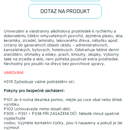
DOTAZ NA PRODUKT
Univerzální a všestranný alkoholový prostředek k rychlému a
dokonalému čištění omyvatelných povrchů, zejména plastu, skla,
keramiky, zrcadel, laminátu, lakovaného dřeva, nábytku apod.
Určený do generálních oblastí úklidu – administrativních,
kancelářských, bytových, hotelových. Odstraňuje běžné denní
znečištění, ohmatky a otisky, prach, šmouhy, okopky. Výborný
také na zrcadla a sklo, není potřeba používat extra prostředek.
Nevhodný pro použití na dřevo bez povrchové úpravy.
VAROVÁNÍ:
H319 Způsobuje vážné podráždění očí.
Pokyny pro bezpečné zacházení:
P101 Je-li nutná lékařská pomoc, mějte po ruce obal nebo štítek
výrobku.
P102 Uchovávejte mimo dosah dětí.
P305 + P351 + P338 PŘI ZASAŽENÍ OČÍ: Několik minut opatrně
vyplachujte
vodou. Vyjměte kontaktní čočky, jsou-li nasazeny a pokud je lze
vyjmout