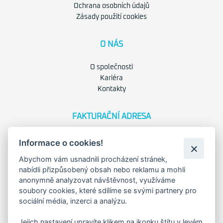
Ochrana osobních údajů
Zásady použití cookies
O NÁS
O společnosti
Kariéra
Kontakty
FAKTURAČNÍ ADRESA
Družstevní 1394/12
Informace o cookies!
Praha 4 - Nusle, 140 00
IČO: 28404009
Abychom vám usnadnili procházení stránek,
DIČ: CZ28404009
nabídli přizpůsobený obsah nebo reklamu a mohli
anonymně analyzovat návštěvnost, využíváme
soubory cookies, které sdílíme se svými partnery pro
KORESP. ADRESA A SKLAD
sociální média, inzerci a analýzu.
Jejich nastavení upravíte klikem na ikonku štítu v levém