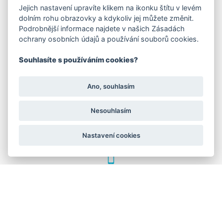
Jejich nastavení upravíte klikem na ikonku štítu v levém
FAKTURAČNÍ ADRESA
dolním rohu obrazovky a kdykoliv jej můžete změnit.
Podrobnější informace najdete v našich Zásadách
Družstevní 1394/12
ochrany osobních údajů a používání souborů cookies.
Praha 4 - Nusle, 140 00
IČO: 28404009
DIČ: CZ28404009
Souhlasíte s používáním cookies?
KORESP. ADRESA A SKLAD
Ano, souhlasím
Nesouhlasím
Lutopecny 159 (areál bývalého ZD)
Nastavení cookies
Kroměříž, 767 01
+420 725 017 295