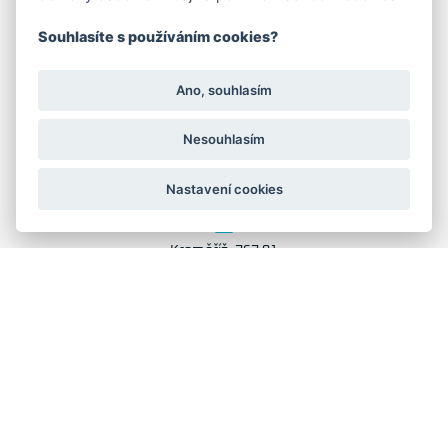
Družstevní 1394/12
Souhlasíte s používáním cookies?
Praha 4 - Nusle, 140 00
IČO: 28404009
DIČ: CZ28404009
Ano, souhlasím
KORESP. ADRESA A SKLAD
Nesouhlasím
Nastavení cookies
Lutopecny 159 (areál bývalého ZD)
Kroměříž, 767 01
+420 725 017 295
GRAFIKA: JANE CORES, WEB: WEBOO