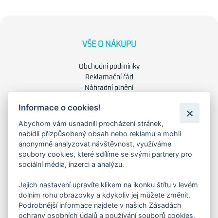
VŠE O NÁKUPU
Obchodní podmínky
Reklamační řád
Náhradní plnění
Ochrana osobních údajů
Informace o cookies!
Zásady použití cookies
Abychom vám usnadnili procházení stránek,
nabídli přizpůsobený obsah nebo reklamu a mohli
O NÁS
anonymně analyzovat návštěvnost, využíváme
soubory cookies, které sdílíme se svými partnery pro
O společnosti
sociální média, inzerci a analýzu.
Kariéra
Kontakty
Jejich nastavení upravíte klikem na ikonku štítu v levém
dolním rohu obrazovky a kdykoliv jej můžete změnit.
Podrobnější informace najdete v našich Zásadách
FAKTURAČNÍ ADRESA
ochrany osobních údajů a používání souborů cookies.