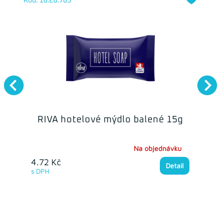
Kód: 10.20.785
RIVA hotelové mýdlo balené 15g
Na objednávku
4.72 Kč
Detail
s DPH