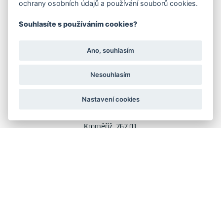
ochrany osobních údajů a používání souborů cookies.
Družstevní 1394/12
Praha 4 - Nusle, 140 00
Souhlasíte s používáním cookies?
IČO: 28404009
DIČ: CZ28404009
Ano, souhlasím
KORESP. ADRESA A SKLAD
Nesouhlasím
Nastavení cookies
Lutopecny 159 (areál bývalého ZD)
Kroměříž, 767 01
+420 725 017 295
GRAFIKA: JANE CORES, WEB: WEBOO