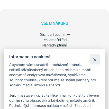
VŠE O NÁKUPU
Obchodní podmínky
Reklamační řád
Náhradní plnění
Ochrana osobních údajů
Informace o cookies!
Zásady použití cookies
Abychom vám usnadnili procházení stránek,
nabídli přizpůsobený obsah nebo reklamu a mohli
O NÁS
anonymně analyzovat návštěvnost, využíváme
soubory cookies, které sdílíme se svými partnery pro
O společnosti
sociální média, inzerci a analýzu.
Kariéra
Kontakty
Jejich nastavení upravíte klikem na ikonku štítu v levém
dolním rohu obrazovky a kdykoliv jej můžete změnit.
FAKTURAČNÍ ADRESA
Podrobnější informace najdete v našich Zásadách