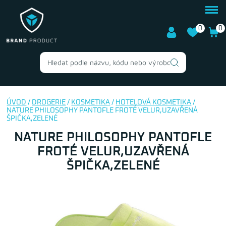
0
0
ÚVOD
/
DROGERIE
/
KOSMETIKA
/
HOTELOVÁ KOSMETIKA
/
NATURE PHILOSOPHY PANTOFLE FROTÉ VELUR,UZAVŘENÁ
ŠPIČKA,ZELENÉ
NATURE PHILOSOPHY PANTOFLE
FROTÉ VELUR,UZAVŘENÁ
ŠPIČKA,ZELENÉ