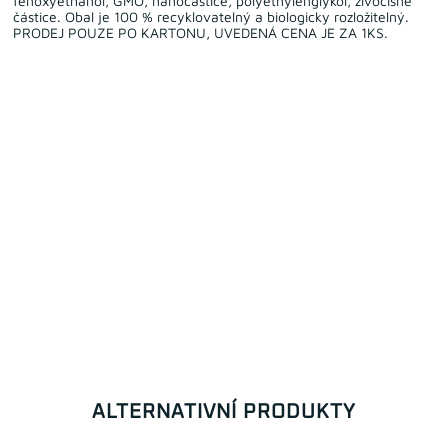
fenoxyethanol, GMO, nanočástice, polyethylenglykol, živočišné
částice. Obal je 100 % recyklovatelný a biologicky rozložitelný.
PRODEJ POUZE PO KARTONU, UVEDENÁ CENA JE ZA 1KS.
ALTERNATIVNÍ PRODUKTY