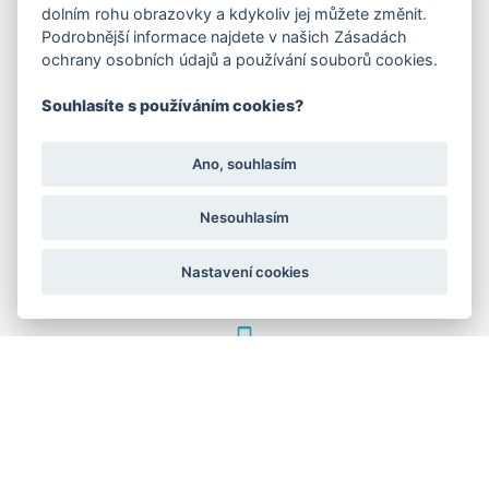
FAKTURAČNÍ ADRESA
dolním rohu obrazovky a kdykoliv jej můžete změnit.
Podrobnější informace najdete v našich Zásadách
Družstevní 1394/12
ochrany osobních údajů a používání souborů cookies.
Praha 4 - Nusle, 140 00
IČO: 28404009
Souhlasíte s používáním cookies?
DIČ: CZ28404009
Ano, souhlasím
KORESP. ADRESA A SKLAD
Nesouhlasím
Lutopecny 159 (areál bývalého ZD)
Nastavení cookies
Kroměříž, 767 01
+420 725 017 295