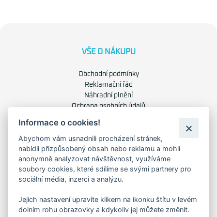
VŠE O NÁKUPU
Obchodní podmínky
Reklamační řád
Náhradní plnění
Ochrana osobních údajů
Zásady použití cookies
Informace o cookies!
Abychom vám usnadnili procházení stránek,
O NÁS
nabídli přizpůsobený obsah nebo reklamu a mohli
anonymně analyzovat návštěvnost, využíváme
O společnosti
soubory cookies, které sdílíme se svými partnery pro
Kariéra
sociální média, inzerci a analýzu.
Kontakty
Jejich nastavení upravíte klikem na ikonku štítu v levém
dolním rohu obrazovky a kdykoliv jej můžete změnit.
FAKTURAČNÍ ADRESA