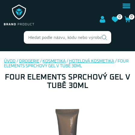
0
0
ÚVOD
/
DROGERIE
/
KOSMETIKA
/
HOTELOVÁ KOSMETIKA
/ FOUR
ELEMENTS SPRCHOVÝ GEL V TUBĚ 30ML
FOUR ELEMENTS SPRCHOVÝ GEL V
TUBĚ 30ML