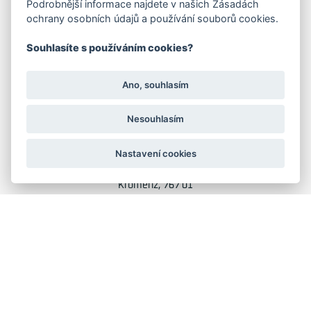
Podrobnější informace najdete v našich Zásadách
ochrany osobních údajů a používání souborů cookies.
Družstevní 1394/12
Praha 4 - Nusle, 140 00
Souhlasíte s používáním cookies?
IČO: 28404009
DIČ: CZ28404009
Ano, souhlasím
KORESP. ADRESA A SKLAD
Nesouhlasím
Lutopecny 159 (areál bývalého ZD)
Nastavení cookies
Kroměříž, 767 01
+420 725 017 295
GRAFIKA: JANE CORES, WEB: WEBOO