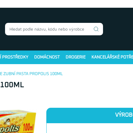
Í PROSTŘEDKY
DOMÁCNOST
DROGERIE
KANCELÁŘSKÉ POTŘ
E ZUBNÍ PASTA PROPOLIS 100ML
 100ML
VÝROB