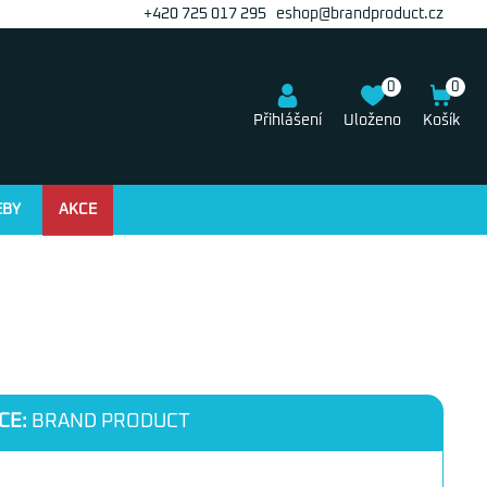
+420 725 017 295
eshop@brandproduct.cz
0
0
Přihlášení
Uloženo
Košík
EBY
AKCE
CE:
BRAND PRODUCT