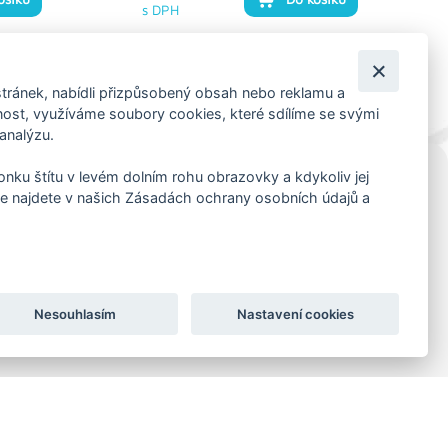
s DPH
tránek, nabídli přizpůsobený obsah nebo reklamu a
st, využíváme soubory cookies, které sdílíme se svými
 analýzu.
konku štítu v levém dolním rohu obrazovky a kdykoliv jej
e najdete v našich Zásadách ochrany osobních údajů a
KORESP. ADRESA A SKLAD
Lutopecny 159 (areál bývalého ZD)
Kroměříž, 767 01
+420 725 017 295
Nesouhlasím
Nastavení cookies