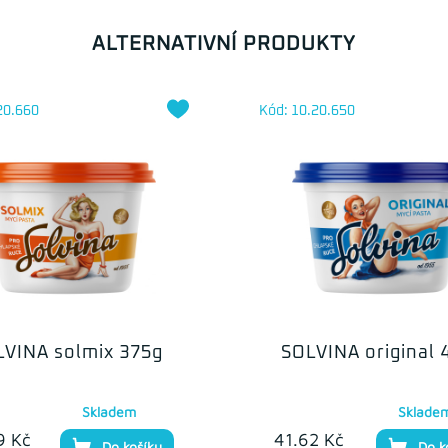
ALTERNATIVNÍ PRODUKTY
20.660
Kód: 10.20.650
LVINA solmix 375g
SOLVINA original 
Skladem
Sklade
9 Kč
41.62 Kč
Do košíku
Do k