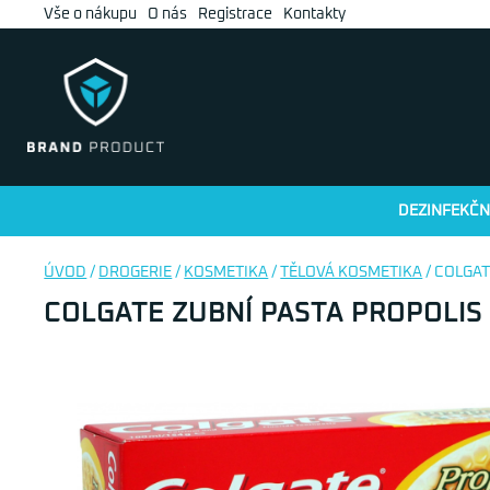
Vše o nákupu
O nás
Registrace
Kontakty
DEZINFEKČN
ÚVOD
/
DROGERIE
/
KOSMETIKA
/
TĚLOVÁ KOSMETIKA
/ COLGAT
COLGATE ZUBNÍ PASTA PROPOLIS