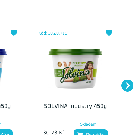
Kód: 10.20.715
450g
SOLVINA industry 450g
m
Skladem
30.73 Kč
ošíku
Do košíku