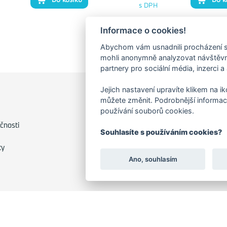
s DPH
Informace o cookies!
Abychom vám usnadnili procházení s
mohli anonymně analyzovat návštěvno
partnery pro sociální média, inzerci a
Jejich nastavení upravíte klikem na i
můžete změnit. Podrobnější informac
FAKTURAČNÍ ADRESA
používání souborů cookies.
Družstevní 1394/12
čnosti
Souhlasíte s používáním cookies?
Praha 4 - Nusle, 140 00
IČO: 28404009
ty
DIČ: CZ28404009
Ano, souhlasím