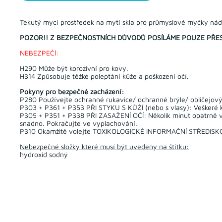
Tekutý mycí prostředek na mytí skla pro průmyslové myčky nád
POZOR!! Z BEZPEČNOSTNÍCH DŮVODŮ POSÍLÁME POUZE PŘES AD
NEBEZPEČÍ:
H290 Může být korozivní pro kovy.
H314 Způsobuje těžké poleptání kůže a poškození očí.
Pokyny pro bezpečné zacházení:
P280 Používejte ochranné rukavice/ ochranné brýle/ obličejový 
P303 + P361 + P353 PŘI STYKU S KŮŽÍ (nebo s vlasy): Veškeré 
P305 + P351 + P338 PŘI ZASAŽENÍ OČÍ: Několik minut opatrně vy
snadno. Pokračujte ve vyplachování.
P310 Okamžitě volejte TOXIKOLOGICKÉ INFORMAČNÍ STŘEDISKO
Nebezpečné složky které musí být uvedeny na štítku:
hydroxid sodný