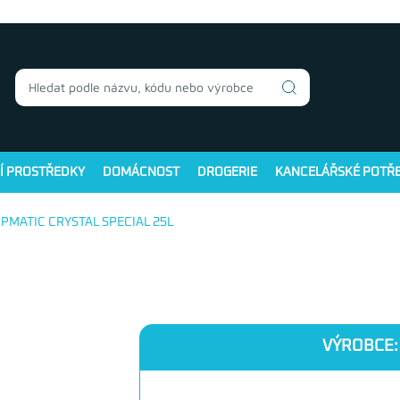
Í PROSTŘEDKY
DOMÁCNOST
DROGERIE
KANCELÁŘSKÉ POTŘ
OPMATIC CRYSTAL SPECIAL 25L
VÝROBCE: