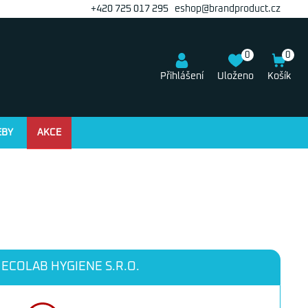
+420 725 017 295
eshop@brandproduct.cz
0
0
Přihlášení
Uloženo
Košík
EBY
AKCE
ECOLAB HYGIENE S.R.O.