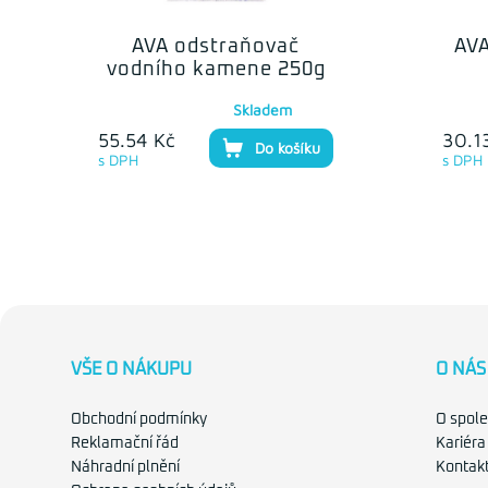
AVA odstraňovač
AVA
vodního kamene 250g
Skladem
55.54 Kč
30.1
Do košíku
s DPH
s DPH
VŠE O NÁKUPU
O NÁS
Obchodní podmínky
O spole
Reklamační řád
Kariéra
Náhradní plnění
Kontak