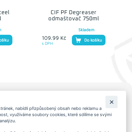
teel
CIF PF Degreaser
l
odmaštovač 750ml
m
Skladem
109.99 Kč
ošíku
Do košíku
s DPH
KORESP. ADRESA A SKLAD
tránek, nabídli přizpůsobený obsah nebo reklamu a
Lutopecny 159 (areál bývalého ZD)
st, využíváme soubory cookies, které sdílíme se svými
Kroměříž, 767 01
 analýzu.
+420 725 017 295