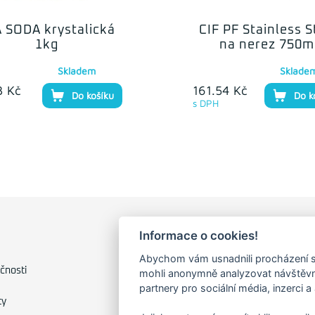
 SODA krystalická
CIF PF Stainless S
1kg
na nerez 750m
Skladem
Sklade
3 Kč
161.54 Kč
Do košíku
Do k
s DPH
Informace o cookies!
FAKTURAČNÍ ADRESA
Abychom vám usnadnili procházení s
Družstevní 1394/12
čnosti
mohli anonymně analyzovat návštěvno
Praha 4 - Nusle, 140 00
partnery pro sociální média, inzerci a
IČO: 28404009
ty
DIČ: CZ28404009