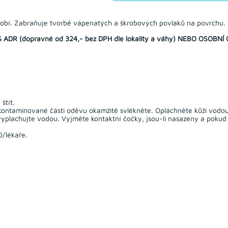
obí. Zabraňuje tvorbě vápenatých a škrobových povlaků na povrchu.
R (dopravné od 324,- bez DPH dle lokality a váhy) NEBO OSOBNÍ
štít.
kontaminované části oděvu okamžitě svlékněte. Opláchněte kůži vodou
plachujte vodou. Vyjměte kontaktní čočky, jsou-li nasazeny a pokud 
/lékaře.