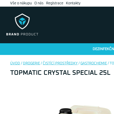
Vše o nákupu
O nás
Registrace
Kontakty
DEZINFEKČN
ÚVOD
/
DROGERIE
/
ČISTÍCÍ PROSTŘEDKY
/
GASTROCHEMIE
/ T
TOPMATIC CRYSTAL SPECIAL 25L