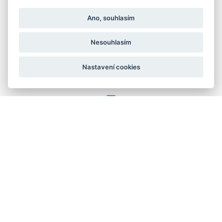
Praha 4 - Nusle, 140 00
IČO: 28404009
Ano, souhlasím
DIČ: CZ28404009
Nesouhlasím
KORESP. ADRESA A SKLAD
Nastavení cookies
Lutopecny 159 (areál bývalého ZD)
Kroměříž, 767 01
+420 725 017 295
GRAFIKA: JANE CORES, WEB: WEBOO