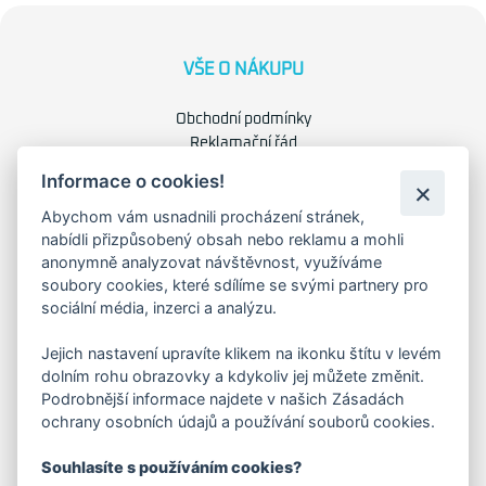
VŠE O NÁKUPU
Obchodní podmínky
Reklamační řád
Náhradní plnění
Informace o cookies!
Ochrana osobních údajů
Abychom vám usnadnili procházení stránek,
Zásady použití cookies
nabídli přizpůsobený obsah nebo reklamu a mohli
anonymně analyzovat návštěvnost, využíváme
O NÁS
soubory cookies, které sdílíme se svými partnery pro
sociální média, inzerci a analýzu.
O společnosti
Kariéra
Jejich nastavení upravíte klikem na ikonku štítu v levém
Kontakty
dolním rohu obrazovky a kdykoliv jej můžete změnit.
Podrobnější informace najdete v našich Zásadách
ochrany osobních údajů a používání souborů cookies.
FAKTURAČNÍ ADRESA
Souhlasíte s používáním cookies?
Družstevní 1394/12