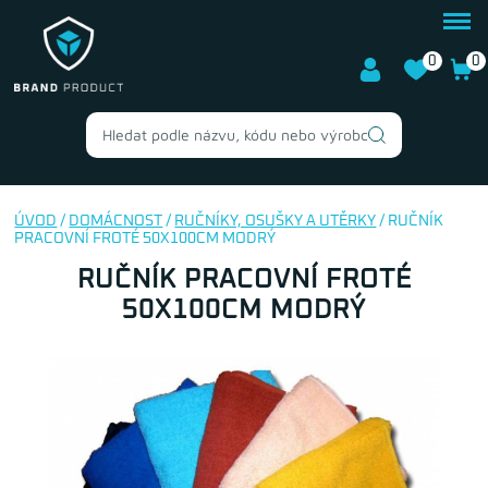
0
0
ÚVOD
/
DOMÁCNOST
/
RUČNÍKY, OSUŠKY A UTĚRKY
/ RUČNÍK
PRACOVNÍ FROTÉ 50X100CM MODRÝ
RUČNÍK PRACOVNÍ FROTÉ
50X100CM MODRÝ