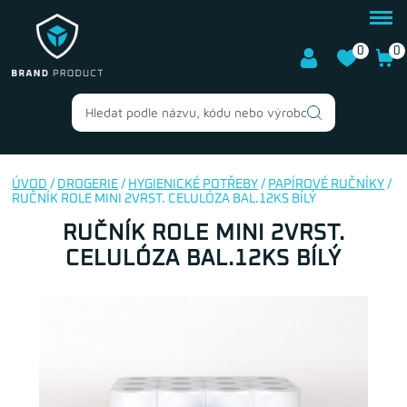
0
0
ÚVOD
/
DROGERIE
/
HYGIENICKÉ POTŘEBY
/
PAPÍROVÉ RUČNÍKY
/
RUČNÍK ROLE MINI 2VRST. CELULÓZA BAL.12KS BÍLÝ
RUČNÍK ROLE MINI 2VRST.
CELULÓZA BAL.12KS BÍLÝ