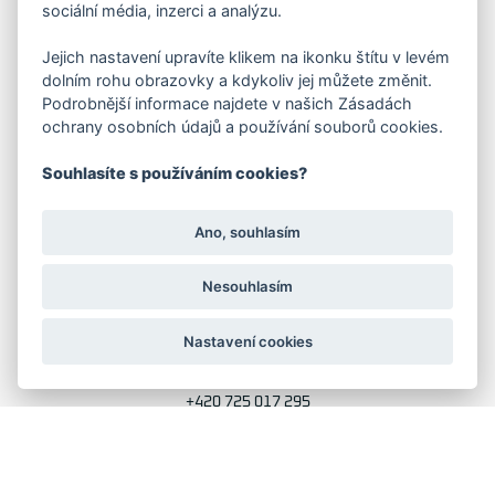
sociální média, inzerci a analýzu.
FAKTURAČNÍ ADRESA
Jejich nastavení upravíte klikem na ikonku štítu v levém
dolním rohu obrazovky a kdykoliv jej můžete změnit.
Družstevní 1394/12
Podrobnější informace najdete v našich Zásadách
Praha 4 - Nusle, 140 00
IČO: 28404009
ochrany osobních údajů a používání souborů cookies.
DIČ: CZ28404009
Souhlasíte s používáním cookies?
KORESP. ADRESA A SKLAD
Ano, souhlasím
Nesouhlasím
Lutopecny 159 (areál bývalého ZD)
Nastavení cookies
Kroměříž, 767 01
+420 725 017 295