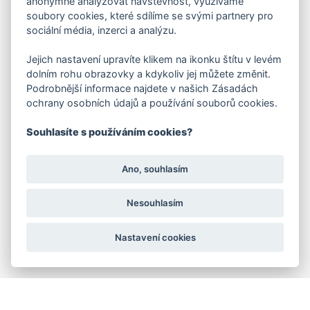
anonymně analyzovat návštěvnost, využíváme
soubory cookies, které sdílíme se svými partnery pro
sociální média, inzerci a analýzu.
FAKTURAČNÍ ADRESA
Jejich nastavení upravíte klikem na ikonku štítu v levém
Družstevní 1394/12
dolním rohu obrazovky a kdykoliv jej můžete změnit.
Praha 4 - Nusle, 140 00
Podrobnější informace najdete v našich Zásadách
IČO: 28404009
DIČ: CZ28404009
ochrany osobních údajů a používání souborů cookies.
Souhlasíte s používáním cookies?
KORESP. ADRESA A SKLAD
Ano, souhlasím
Lutopecny 159 (areál bývalého ZD)
Nesouhlasím
Kroměříž, 767 01
Nastavení cookies
+420 725 017 295