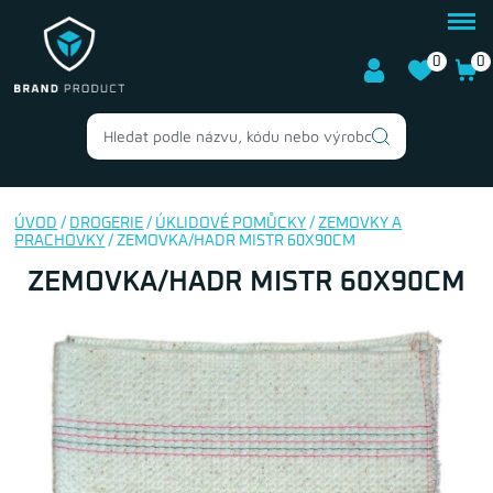
0
0
ÚVOD
/
DROGERIE
/
ÚKLIDOVÉ POMŮCKY
/
ZEMOVKY A
PRACHOVKY
/ ZEMOVKA/HADR MISTR 60X90CM
ZEMOVKA/HADR MISTR 60X90CM