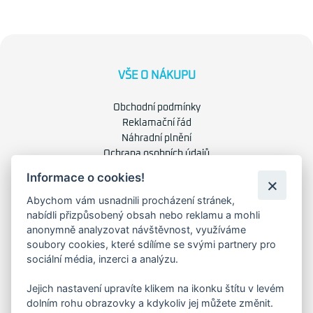
VŠE O NÁKUPU
Obchodní podmínky
Reklamační řád
Náhradní plnění
Ochrana osobních údajů
Zásady použití cookies
Informace o cookies!
Abychom vám usnadnili procházení stránek,
O NÁS
nabídli přizpůsobený obsah nebo reklamu a mohli
anonymně analyzovat návštěvnost, využíváme
O společnosti
soubory cookies, které sdílíme se svými partnery pro
Kariéra
sociální média, inzerci a analýzu.
Kontakty
Jejich nastavení upravíte klikem na ikonku štítu v levém
dolním rohu obrazovky a kdykoliv jej můžete změnit.
FAKTURAČNÍ ADRESA