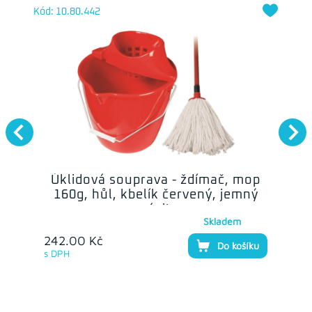
Kód: 10.80.442
Úklidová souprava - ždímač, mop
160g, hůl, kbelík červený, jemný
závit
Skladem
242.00 Kč
Do košíku
s DPH