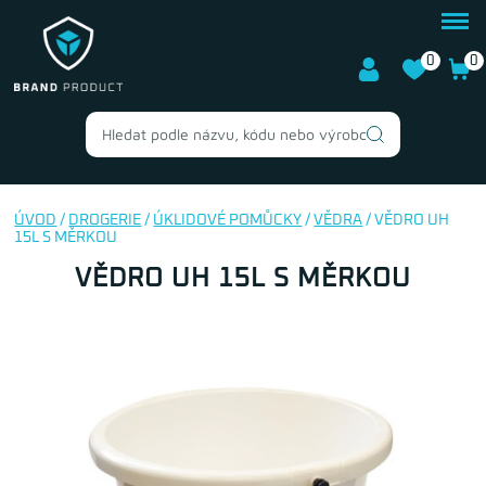
0
0
ÚVOD
/
DROGERIE
/
ÚKLIDOVÉ POMŮCKY
/
VĚDRA
/ VĚDRO UH
15L S MĚRKOU
VĚDRO UH 15L S MĚRKOU