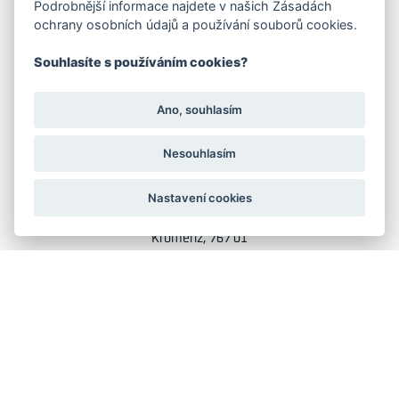
Podrobnější informace najdete v našich Zásadách
ochrany osobních údajů a používání souborů cookies.
Družstevní 1394/12
Praha 4 - Nusle, 140 00
Souhlasíte s používáním cookies?
IČO: 28404009
DIČ: CZ28404009
Ano, souhlasím
KORESP. ADRESA A SKLAD
Nesouhlasím
Lutopecny 159 (areál bývalého ZD)
Nastavení cookies
Kroměříž, 767 01
+420 725 017 295
GRAFIKA: JANE CORES, WEB: WEBOO