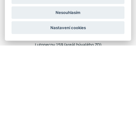
IČO: 28404009
DIČ: CZ28404009
Nesouhlasím
KORESP. ADRESA A SKLAD
Nastavení cookies
Lutopecny 159 (areál bývalého ZD)
Kroměříž, 767 01
+420 725 017 295
GRAFIKA: JANE CORES, WEB: WEBOO