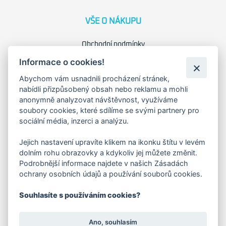
VŠE O NÁKUPU
Obchodní podmínky
Reklamační řád
Informace o cookies!
Náhradní plnění
Abychom vám usnadnili procházení stránek,
Ochrana osobních údajů
nabídli přizpůsobený obsah nebo reklamu a mohli
Zásady použití cookies
anonymně analyzovat návštěvnost, využíváme
soubory cookies, které sdílíme se svými partnery pro
O NÁS
sociální média, inzerci a analýzu.
O společnosti
Jejich nastavení upravíte klikem na ikonku štítu v levém
Kariéra
dolním rohu obrazovky a kdykoliv jej můžete změnit.
Kontakty
Podrobnější informace najdete v našich Zásadách
ochrany osobních údajů a používání souborů cookies.
FAKTURAČNÍ ADRESA
Souhlasíte s používáním cookies?
Družstevní 1394/12
Praha 4 - Nusle, 140 00
Ano, souhlasím