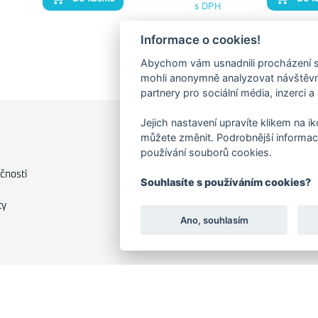
s DPH
Informace o cookies!
Abychom vám usnadnili procházení s
mohli anonymně analyzovat návštěvno
partnery pro sociální média, inzerci a
Jejich nastavení upravíte klikem na i
můžete změnit. Podrobnější informac
FAKTURAČNÍ ADRESA
používání souborů cookies.
Družstevní 1394/12
čnosti
Souhlasíte s používáním cookies?
Praha 4 - Nusle, 140 00
IČO: 28404009
ty
DIČ: CZ28404009
Ano, souhlasím