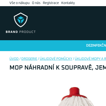
Vše o nákupu
O nás
Registrace
Kontakty
DEZINFEKČN
ÚVOD
/
DROGERIE
/
ÚKLIDOVÉ POMŮCKY
/
ÚKLIDOVÉ MOPY A 
MOP NÁHRADNÍ K SOUPRAVĚ, JEM