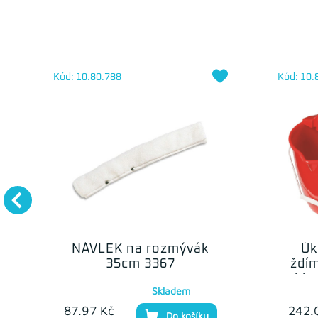
Kód: 10.80.788
Kód: 10.
NÁVLEK na rozmývák
Úk
35cm 3367
ždím
kbe
Skladem
87.97 Kč
242.
Do košíku