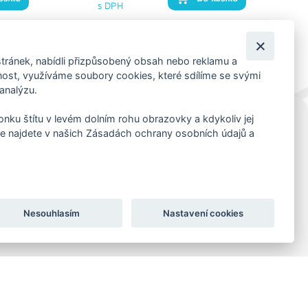
s DPH
tránek, nabídli přizpůsobený obsah nebo reklamu a
st, využíváme soubory cookies, které sdílíme se svými
 analýzu.
konku štítu v levém dolním rohu obrazovky a kdykoliv jej
e najdete v našich Zásadách ochrany osobních údajů a
KORESP. ADRESA A SKLAD
Lutopecny 159 (areál bývalého ZD)
Kroměříž, 767 01
+420 725 017 295
Nesouhlasím
Nastavení cookies