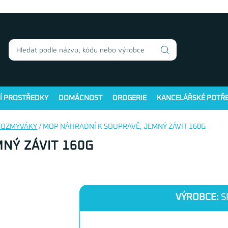
Í PROSTŘEDKY
DOMÁCNOST
DROGERIE
KANCELÁŘSKÉ POTŘ
ROZMÝVÁKY
/ MOP NÁHRADNÍ K SOUPRAVĚ, JEMNÝ ZÁVIT 160G
NÝ ZÁVIT 160G
VÝROBCE:
S