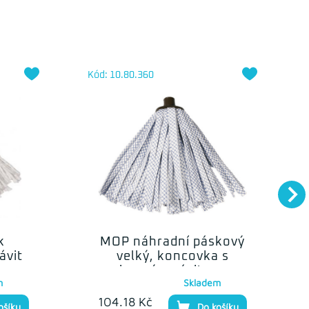
Kód: 10.80.360
k
MOP náhradní páskový
ávit
velký, koncovka s
jemným závitem,
m
Skladem
tmavě hnědý plast
104.18 Kč
ošíku
Do košíku