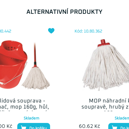
ALTERNATIVNÍ PRODUKTY
80.442
Kód: 10.80.362
lidová souprava -
MOP náhradní 
ač, mop 160g, hůl,
soupravě, hrubý z
lík červený, jemný
160g
Skladem
Sklade
závit
00 Kč
60.62 Kč
Do košíku
Do k