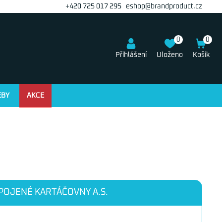
+420 725 017 295
eshop@brandproduct.cz
0
0
Přihlášení
Uloženo
Košík
EBY
AKCE
POJENÉ KARTÁČOVNY A.S.