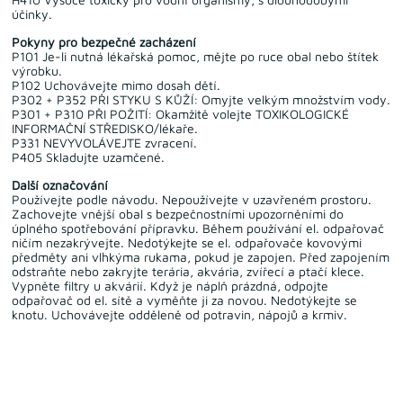
účinky.
Pokyny pro bezpečné zacházení
P101 Je-li nutná lékařská pomoc, mějte po ruce obal nebo štítek
výrobku.
P102 Uchovávejte mimo dosah dětí.
P302 + P352 PŘI STYKU S KŮŽÍ: Omyjte velkým množstvím vody.
P301 + P310 PŘI POŽITÍ: Okamžitě volejte TOXIKOLOGICKÉ
INFORMAČNÍ STŘEDISKO/lékaře.
P331 NEVYVOLÁVEJTE zvracení.
P405 Skladujte uzamčené.
Další označování
Používejte podle návodu. Nepoužívejte v uzavřeném prostoru.
Zachovejte vnější obal s bezpečnostními upozorněními do
úplného spotřebování přípravku. Během používání el. odpařovač
ničím nezakrývejte. Nedotýkejte se el. odpařovače kovovými
předměty ani vlhkýma rukama, pokud je zapojen. Před zapojením
odstraňte nebo zakryjte terária, akvária, zvířecí a ptačí klece.
Vypněte filtry u akvárií. Když je náplň prázdná, odpojte
odpařovač od el. sítě a vyměňte ji za novou. Nedotýkejte se
knotu. Uchovávejte odděleně od potravin, nápojů a krmiv.