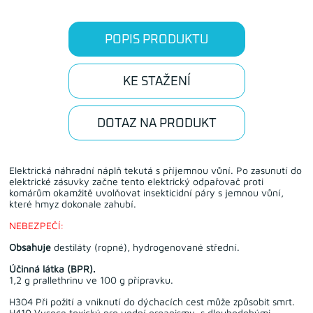
POPIS PRODUKTU
KE STAŽENÍ
DOTAZ NA PRODUKT
Elektrická náhradní náplň tekutá s příjemnou vůní. Po zasunutí do
elektrické zásuvky začne tento elektrický odpařovač proti
komárům okamžitě uvolňovat insekticidní páry s jemnou vůní,
které hmyz dokonale zahubí.
NEBEZPEČÍ:
Obsahuje
destiláty (ropné), hydrogenované střední.
Účinná látka (BPR).
1,2 g prallethrinu ve 100 g přípravku.
H304 Při požití a vniknutí do dýchacích cest může způsobit smrt.
H410 Vysoce toxický pro vodní organismy, s dlouhodobými