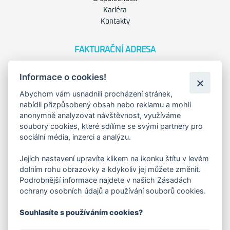
Kariéra
Kontakty
FAKTURAČNÍ ADRESA
Družstevní 1394/12
Informace o cookies!
Praha 4 - Nusle, 140 00
IČO: 28404009
Abychom vám usnadnili procházení stránek,
DIČ: CZ28404009
nabídli přizpůsobený obsah nebo reklamu a mohli
anonymně analyzovat návštěvnost, využíváme
soubory cookies, které sdílíme se svými partnery pro
KORESP. ADRESA A SKLAD
sociální média, inzerci a analýzu.
Jejich nastavení upravíte klikem na ikonku štítu v levém
Lutopecny 159 (areál bývalého ZD)
dolním rohu obrazovky a kdykoliv jej můžete změnit.
Podrobnější informace najdete v našich Zásadách
ochrany osobních údajů a používání souborů cookies.
Kroměříž, 767 01
Souhlasíte s používáním cookies?
+420 725 017 295