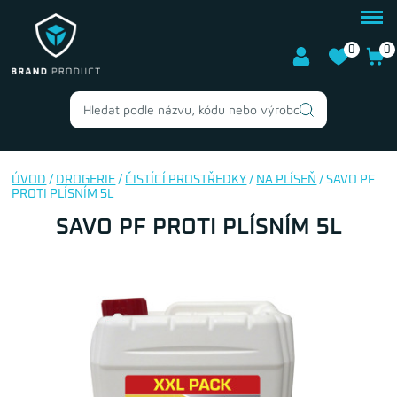
0
0
ÚVOD
/
DROGERIE
/
ČISTÍCÍ PROSTŘEDKY
/
NA PLÍSEŇ
/ SAVO PF
PROTI PLÍSNÍM 5L
SAVO PF PROTI PLÍSNÍM 5L