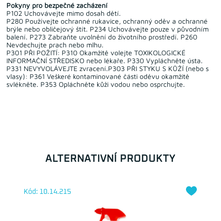
Pokyny pro bezpečné zacházení
P102 Uchovávejte mimo dosah dětí.
P280 Používejte ochranné rukavice, ochranný oděv a ochranné
brýle nebo obličejový štít. P234 Uchovávejte pouze v původním
balení. P273 Zabraňte uvolnění do životního prostředí. P260
Nevdechujte prach nebo mlhu.
P301 PŘI POŽITÍ: P310 Okamžitě volejte TOXIKOLOGICKÉ
INFORMAČNÍ STŘEDISKO nebo lékaře. P330 Vypláchněte ústa.
P331 NEVYVOLÁVEJTE zvracení.P303 PŘI STYKU S KŮŽÍ (nebo s
vlasy): P361 Veškeré kontaminované části oděvu okamžitě
svlékněte. P353 Opláchněte kůži vodou nebo osprchujte.
ALTERNATIVNÍ PRODUKTY
Kód: 10.14.215