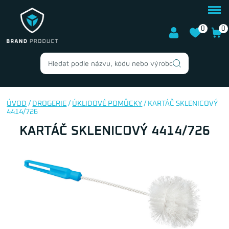
0
0
ÚVOD
/
DROGERIE
/
ÚKLIDOVÉ POMŮCKY
/ KARTÁČ SKLENICOVÝ
4414/726
KARTÁČ SKLENICOVÝ 4414/726