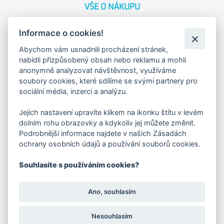
VŠE O NÁKUPU
Obchodní podmínky
Informace o cookies!
Reklamační řád
Abychom vám usnadnili procházení stránek,
Náhradní plnění
nabídli přizpůsobený obsah nebo reklamu a mohli
Ochrana osobních údajů
anonymně analyzovat návštěvnost, využíváme
Zásady použití cookies
soubory cookies, které sdílíme se svými partnery pro
sociální média, inzerci a analýzu.
O NÁS
Jejich nastavení upravíte klikem na ikonku štítu v levém
dolním rohu obrazovky a kdykoliv jej můžete změnit.
O společnosti
Podrobnější informace najdete v našich Zásadách
Kariéra
ochrany osobních údajů a používání souborů cookies.
Kontakty
Souhlasíte s používáním cookies?
FAKTURAČNÍ ADRESA
Ano, souhlasím
Družstevní 1394/12
Praha 4 - Nusle, 140 00
IČO: 28404009
Nesouhlasím
DIČ: CZ28404009