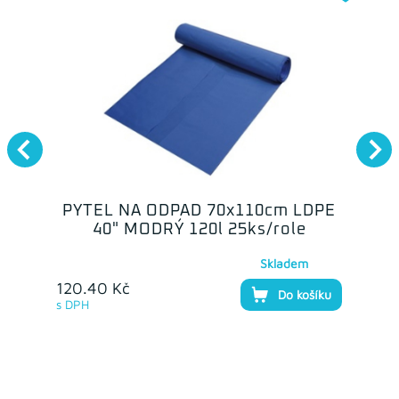
PYTEL NA ODPAD 70x110cm LDPE
40" MODRÝ 120l 25ks/role
Skladem
120.40 Kč
Do košíku
s DPH