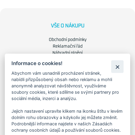
VŠE O NÁKUPU
Obchodní podmínky
Reklamační řád
Náhradní plnění
Ochrana osobních údajů
Informace o cookies!
Zásady použití cookies
Abychom vám usnadnili procházení stránek,
nabídli přizpůsobený obsah nebo reklamu a mohli
O NÁS
anonymně analyzovat návštěvnost, využíváme
soubory cookies, které sdílíme se svými partnery pro
O společnosti
sociální média, inzerci a analýzu.
Kariéra
Kontakty
Jejich nastavení upravíte klikem na ikonku štítu v levém
dolním rohu obrazovky a kdykoliv jej můžete změnit.
Podrobnější informace najdete v našich Zásadách
FAKTURAČNÍ ADRESA
ochrany osobních údajů a používání souborů cookies.