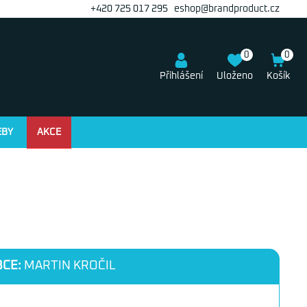
+420 725 017 295
eshop@brandproduct.cz
0
0
Přihlášení
Uloženo
Košík
EBY
AKCE
CE:
MARTIN KROČIL