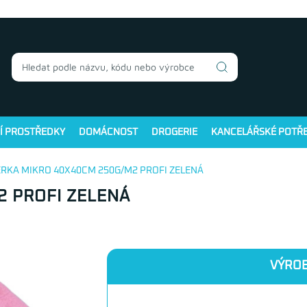
Í PROSTŘEDKY
DOMÁCNOST
DROGERIE
KANCELÁŘSKÉ POTŘ
ĚRKA MIKRO 40X40CM 250G/M2 PROFI ZELENÁ
2 PROFI ZELENÁ
VÝROB