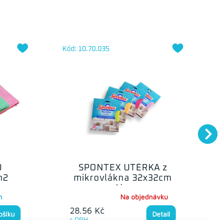
Kód: 10.70.035
O
SPONTEX UTĚRKA z
m2
mikrovlákna 32x32cm
1ks
m
Na objednávku
28.56 Kč
ošíku
Detail
s DPH