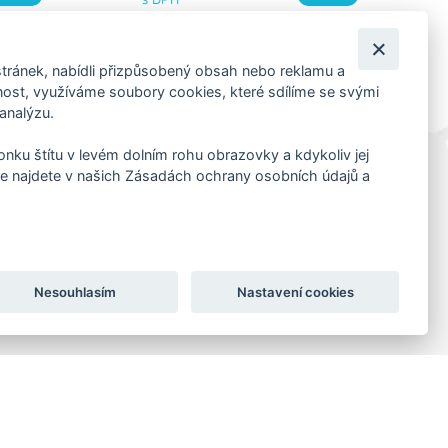
tránek, nabídli přizpůsobený obsah nebo reklamu a
st, využíváme soubory cookies, které sdílíme se svými
 analýzu.
konku štítu v levém dolním rohu obrazovky a kdykoliv jej
e najdete v našich Zásadách ochrany osobních údajů a
KORESP. ADRESA A SKLAD
Lutopecny 159 (areál bývalého ZD)
Kroměříž, 767 01
+420 725 017 295
Nesouhlasím
Nastavení cookies