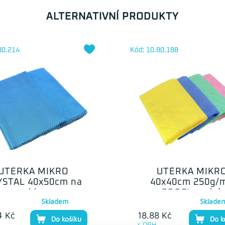
ALTERNATIVNÍ PRODUKTY
80.214
Kód: 10.80.188
UTĚRKA MIKRO
UTĚRKA MIKR
YSTAL 40x50cm na
40x40cm 250g/
sklo
PROFI modrá
Skladem
Sklade
4 Kč
18.88 Kč
Do košíku
Do k
s DPH