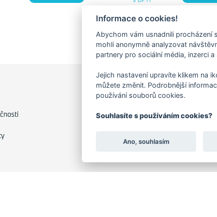
Informace o cookies!
Abychom vám usnadnili procházení s
mohli anonymně analyzovat návštěvno
partnery pro sociální média, inzerci a
Jejich nastavení upravíte klikem na i
můžete změnit. Podrobnější informac
FAKTURAČNÍ ADRESA
používání souborů cookies.
Družstevní 1394/12
čnosti
Souhlasíte s používáním cookies?
Praha 4 - Nusle, 140 00
IČO: 28404009
ty
DIČ: CZ28404009
Ano, souhlasím