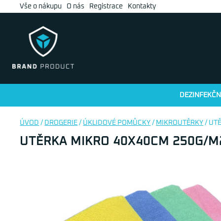
Vše o nákupu
O nás
Registrace
Kontakty
DEZINFEKČN
ÚVOD
/
DROGERIE
/
ÚKLIDOVÉ POMŮCKY
/
MIKROUTĚRKY
/ UT
UTĚRKA MIKRO 40X40CM 250G/M