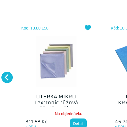
Kód: 10.80.196
Kód: 10.
UTĚRKA MIKRO
Textronic růžová
KR
38x40cm 1ks
Na objednávku
311.58 Kč
45.7
Detail
s DPH
s DPH