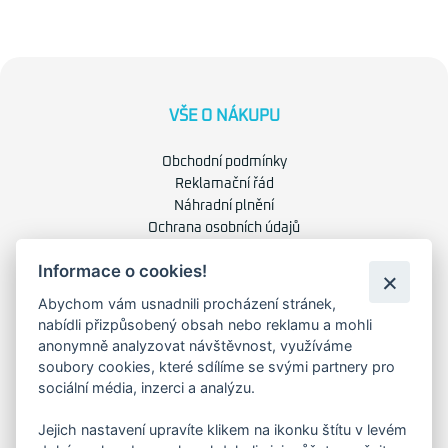
VŠE O NÁKUPU
Obchodní podmínky
Reklamační řád
Náhradní plnění
Ochrana osobních údajů
Zásady použití cookies
Informace o cookies!
Abychom vám usnadnili procházení stránek,
O NÁS
nabídli přizpůsobený obsah nebo reklamu a mohli
anonymně analyzovat návštěvnost, využíváme
O společnosti
soubory cookies, které sdílíme se svými partnery pro
Kariéra
sociální média, inzerci a analýzu.
Kontakty
Jejich nastavení upravíte klikem na ikonku štítu v levém