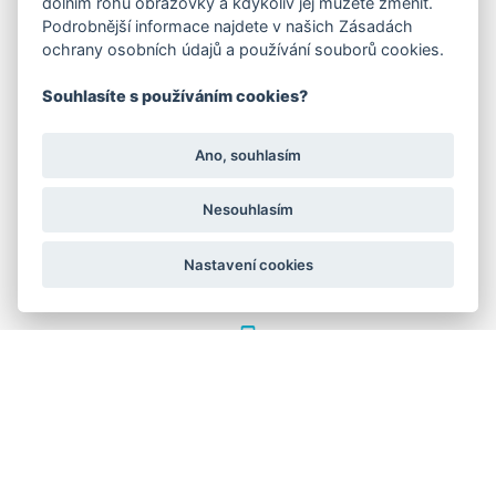
dolním rohu obrazovky a kdykoliv jej můžete změnit.
FAKTURAČNÍ ADRESA
Podrobnější informace najdete v našich Zásadách
ochrany osobních údajů a používání souborů cookies.
Družstevní 1394/12
Praha 4 - Nusle, 140 00
IČO: 28404009
Souhlasíte s používáním cookies?
DIČ: CZ28404009
Ano, souhlasím
KORESP. ADRESA A SKLAD
Nesouhlasím
Lutopecny 159 (areál bývalého ZD)
Nastavení cookies
Kroměříž, 767 01
+420 725 017 295