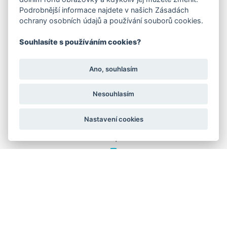
FAKTURAČNÍ ADRESA
Podrobnější informace najdete v našich Zásadách
ochrany osobních údajů a používání souborů cookies.
Družstevní 1394/12
Praha 4 - Nusle, 140 00
IČO: 28404009
Souhlasíte s používáním cookies?
DIČ: CZ28404009
Ano, souhlasím
KORESP. ADRESA A SKLAD
Nesouhlasím
Lutopecny 159 (areál bývalého ZD)
Nastavení cookies
Kroměříž, 767 01
+420 725 017 295
GRAFIKA: JANE CORES, WEB: WEBOO