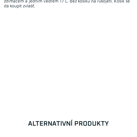
ždímačem a jedním vědrem 17 L. Bez košíku na rukojeti. Košík se
dá koupit zvlášť.
ALTERNATIVNÍ PRODUKTY