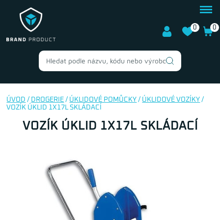
0
0
ÚVOD
/
DROGERIE
/
ÚKLIDOVÉ POMŮCKY
/
ÚKLIDOVÉ VOZÍKY
/
VOZÍK ÚKLID 1X17L SKLÁDACÍ
VOZÍK ÚKLID 1X17L SKLÁDACÍ