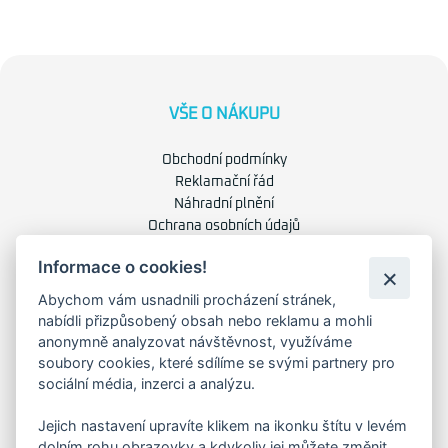
VŠE O NÁKUPU
Obchodní podmínky
Reklamační řád
Náhradní plnění
Ochrana osobních údajů
Zásady použití cookies
Informace o cookies!
Abychom vám usnadnili procházení stránek,
O NÁS
nabídli přizpůsobený obsah nebo reklamu a mohli
anonymně analyzovat návštěvnost, využíváme
O společnosti
soubory cookies, které sdílíme se svými partnery pro
Kariéra
sociální média, inzerci a analýzu.
Kontakty
Jejich nastavení upravíte klikem na ikonku štítu v levém
dolním rohu obrazovky a kdykoliv jej můžete změnit.