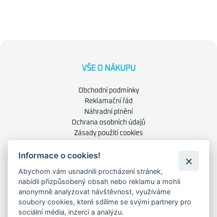
VŠE O NÁKUPU
Obchodní podmínky
Reklamační řád
Náhradní plnění
Ochrana osobních údajů
Zásady použití cookies
Informace o cookies!
O NÁS
Abychom vám usnadnili procházení stránek,
nabídli přizpůsobený obsah nebo reklamu a mohli
O společnosti
anonymně analyzovat návštěvnost, využíváme
Kariéra
soubory cookies, které sdílíme se svými partnery pro
Kontakty
sociální média, inzerci a analýzu.