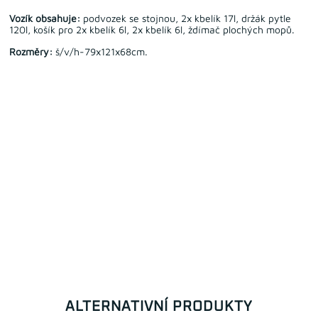
Vozík obsahuje:
podvozek se stojnou, 2x kbelík 17l, držák pytle
120l, košík pro 2x kbelík 6l, 2x kbelík 6l, ždímač plochých mopů.
Rozměry:
š/v/h-79x121x68cm.
ALTERNATIVNÍ PRODUKTY