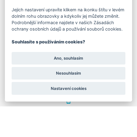
FAKTURAČNÍ ADRESA
Jejich nastavení upravíte klikem na ikonku štítu v levém
dolním rohu obrazovky a kdykoliv jej můžete změnit.
Družstevní 1394/12
Podrobnější informace najdete v našich Zásadách
Praha 4 - Nusle, 140 00
ochrany osobních údajů a používání souborů cookies.
IČO: 28404009
DIČ: CZ28404009
Souhlasíte s používáním cookies?
KORESP. ADRESA A SKLAD
Ano, souhlasím
Nesouhlasím
Lutopecny 159 (areál bývalého ZD)
Nastavení cookies
Kroměříž, 767 01
+420 725 017 295