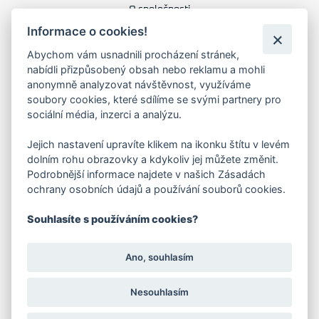
O společnosti
Kariéra
Informace o cookies!
Kontakty
Abychom vám usnadnili procházení stránek,
nabídli přizpůsobený obsah nebo reklamu a mohli
FAKTURAČNÍ ADRESA
anonymně analyzovat návštěvnost, využíváme
soubory cookies, které sdílíme se svými partnery pro
Družstevní 1394/12
sociální média, inzerci a analýzu.
Praha 4 - Nusle, 140 00
IČO: 28404009
Jejich nastavení upravíte klikem na ikonku štítu v levém
DIČ: CZ28404009
dolním rohu obrazovky a kdykoliv jej můžete změnit.
Podrobnější informace najdete v našich Zásadách
ochrany osobních údajů a používání souborů cookies.
KORESP. ADRESA A SKLAD
Souhlasíte s používáním cookies?
Lutopecny 159 (areál bývalého ZD)
Ano, souhlasím
Kroměříž, 767 01
Nesouhlasím
+420 725 017 295