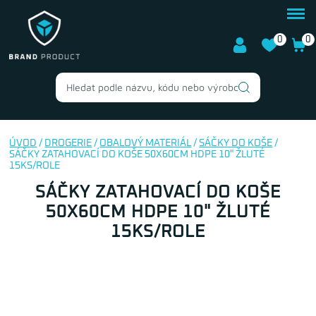
0
0
ÚVOD
/
DROGERIE
/
OBALOVÝ MATERIÁL
/
SÁČKY DO KOŠE
/
SÁČKY ZATAHOVACÍ DO KOŠE 50X60CM HDPE 10" ŽLUTÉ
15KS/ROLE
SÁČKY ZATAHOVACÍ DO KOŠE
50X60CM HDPE 10" ŽLUTÉ
15KS/ROLE