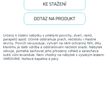
KE STAŽENÍ
DOTAZ NA PRODUKT
Určený k čistění nábytku s umělými povrchy, dveří, rámů,
parapetů apod. Účinně odstraňuje prach, nečistotu i mastné
skvrny. Povrch nevysušuje, vytváří na něm ochranný film, díky
kterému je další údržba a odstraňování nečistot snazší. Nábytek
oživuje, pomáhá zachovat jeho přirozený vzhled a zanechává
svěží vůni levandule. Není vhodný na nábytek s vysokým leskem.
VAROVÁNÍ: Hořlavá kapalina a páry.