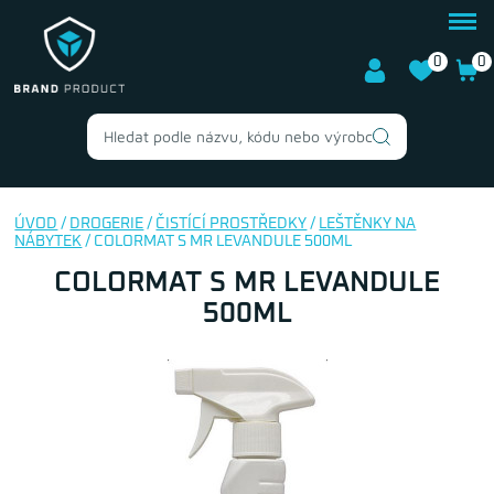
0
0
ÚVOD
/
DROGERIE
/
ČISTÍCÍ PROSTŘEDKY
/
LEŠTĚNKY NA
NÁBYTEK
/ COLORMAT S MR LEVANDULE 500ML
COLORMAT S MR LEVANDULE
500ML