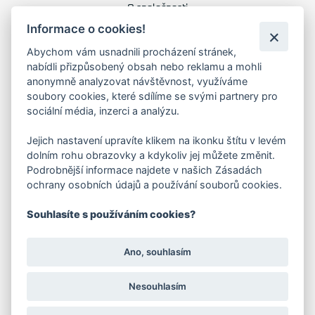
O společnosti
Kariéra
Informace o cookies!
Kontakty
Abychom vám usnadnili procházení stránek,
nabídli přizpůsobený obsah nebo reklamu a mohli
FAKTURAČNÍ ADRESA
anonymně analyzovat návštěvnost, využíváme
soubory cookies, které sdílíme se svými partnery pro
Družstevní 1394/12
sociální média, inzerci a analýzu.
Praha 4 - Nusle, 140 00
IČO: 28404009
Jejich nastavení upravíte klikem na ikonku štítu v levém
DIČ: CZ28404009
dolním rohu obrazovky a kdykoliv jej můžete změnit.
Podrobnější informace najdete v našich Zásadách
ochrany osobních údajů a používání souborů cookies.
KORESP. ADRESA A SKLAD
Souhlasíte s používáním cookies?
Lutopecny 159 (areál bývalého ZD)
Ano, souhlasím
Kroměříž, 767 01
Nesouhlasím
+420 725 017 295