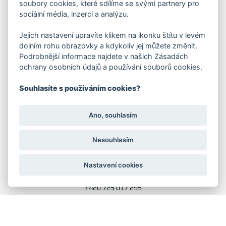
soubory cookies, které sdílíme se svými partnery pro
sociální média, inzerci a analýzu.
FAKTURAČNÍ ADRESA
Jejich nastavení upravíte klikem na ikonku štítu v levém
dolním rohu obrazovky a kdykoliv jej můžete změnit.
Družstevní 1394/12
Praha 4 - Nusle, 140 00
Podrobnější informace najdete v našich Zásadách
IČO: 28404009
ochrany osobních údajů a používání souborů cookies.
DIČ: CZ28404009
Souhlasíte s používáním cookies?
KORESP. ADRESA A SKLAD
Ano, souhlasím
Lutopecny 159 (areál bývalého ZD)
Nesouhlasím
Kroměříž, 767 01
Nastavení cookies
+420 725 017 295