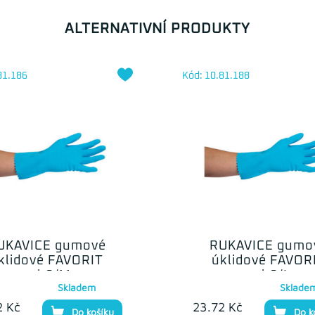
ALTERNATIVNÍ PRODUKTY
81.186
Kód: 10.81.188
UKAVICE gumové
RUKAVICE gumo
klidové FAVORIT
úklidové FAVOR
vel.8/M
vel.9/L
Skladem
Sklade
2 Kč
23.72 Kč
Do košíku
Do k