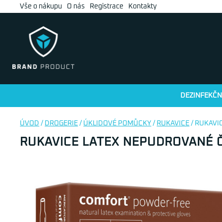
Vše o nákupu
O nás
Registrace
Kontakty
DEZINFEKČN
ÚVOD
/
DROGERIE
/
ÚKLIDOVÉ POMŮCKY
/
RUKAVICE
/ RUKAVI
RUKAVICE LATEX NEPUDROVANÉ Č.