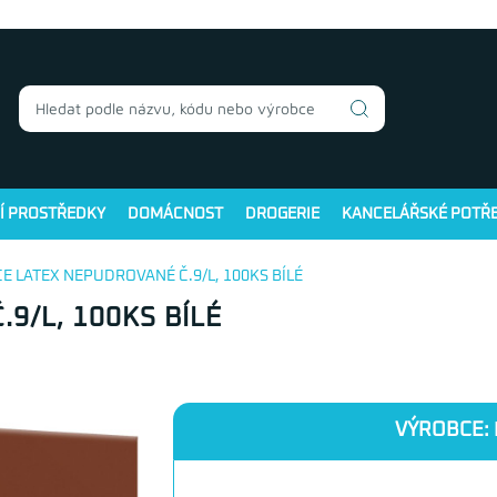
Í PROSTŘEDKY
DOMÁCNOST
DROGERIE
KANCELÁŘSKÉ POTŘ
CE LATEX NEPUDROVANÉ Č.9/L, 100KS BÍLÉ
9/L, 100KS BÍLÉ
VÝROBCE: