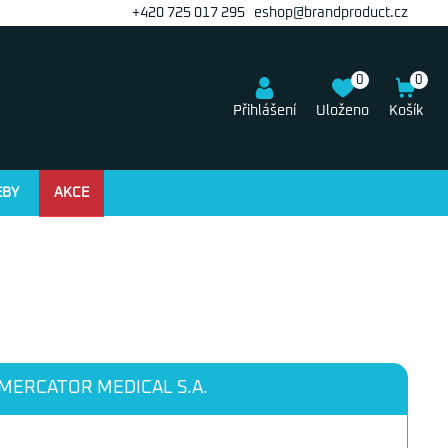
+420 725 017 295
eshop@brandproduct.cz
0
0
Přihlášení
Uloženo
Košík
EBY
AKCE
MERCATOR MEDICAL S.A.