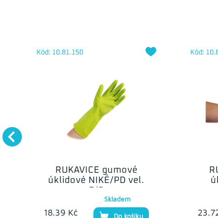
Kód: 10.81.150
Kód: 10.
RUKAVICE gumové
R
úklidové NIKÉ/PD vel.
ú
7/S
Skladem
18.39 Kč
23.7
Do košíku