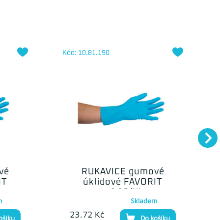
Kód: 10.81.190
vé
RUKAVICE gumové
IT
úklidové FAVORIT
vel.10/XL
m
Skladem
23.72 Kč
ošíku
Do košíku