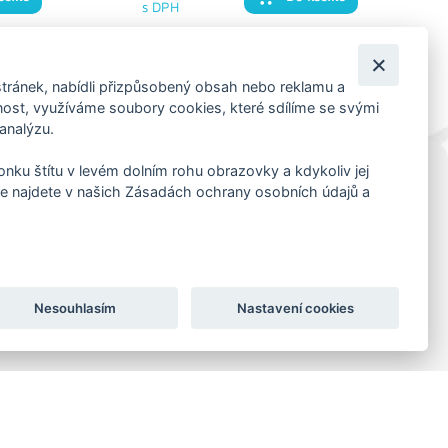
s DPH
tránek, nabídli přizpůsobený obsah nebo reklamu a
st, využíváme soubory cookies, které sdílíme se svými
 analýzu.
konku štítu v levém dolním rohu obrazovky a kdykoliv jej
e najdete v našich Zásadách ochrany osobních údajů a
KORESP. ADRESA A SKLAD
Lutopecny 159 (areál bývalého ZD)
Kroměříž, 767 01
+420 725 017 295
Nesouhlasím
Nastavení cookies