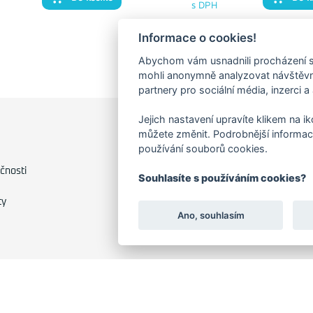
s DPH
Informace o cookies!
Abychom vám usnadnili procházení s
mohli anonymně analyzovat návštěvno
partnery pro sociální média, inzerci a
Jejich nastavení upravíte klikem na i
můžete změnit. Podrobnější informac
FAKTURAČNÍ ADRESA
používání souborů cookies.
Družstevní 1394/12
čnosti
Souhlasíte s používáním cookies?
Praha 4 - Nusle, 140 00
IČO: 28404009
ty
DIČ: CZ28404009
Ano, souhlasím