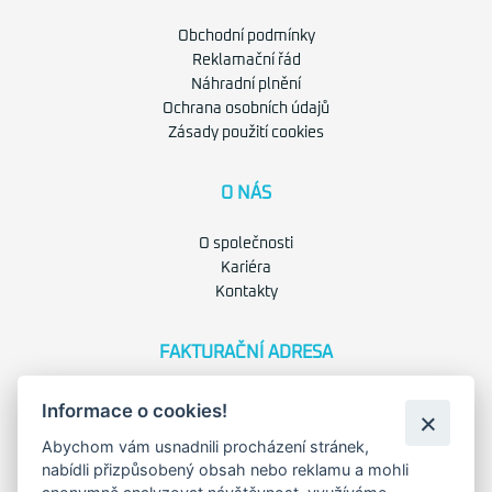
Obchodní podmínky
Reklamační řád
Náhradní plnění
Ochrana osobních údajů
Zásady použití cookies
O NÁS
O společnosti
Kariéra
Kontakty
FAKTURAČNÍ ADRESA
Družstevní 1394/12
Informace o cookies!
Praha 4 - Nusle, 140 00
IČO: 28404009
Abychom vám usnadnili procházení stránek,
DIČ: CZ28404009
nabídli přizpůsobený obsah nebo reklamu a mohli