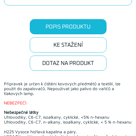
POPIS PRODUKTU
KE STAŽENÍ
DOTAZ NA PRODUKT
Přípravek je určen k čištění kovových předmětů a textilií, lze
použít do zapalovačů. Nepoužívat jako palivo do vařičů a
tlakových lamp.
NEBEZPEČÍ:
Nebezpečné látky
Uhlovodíky, C6-C7, isoalkany, cyklické, <5% n-hexanu
Uhlovodíky, C6-C7, n-alkany, isoalkany, cyklické, < 5 % n-hexanu
H225 Vysoce hořlavá kapalina a páry.