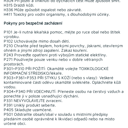
H304 Při požití a vniknutí do dýchacích cest může způsobit smrt.
H315 Dráždí kůži.
H336 Může způsobit ospalost nebo závratě.
H411 Toxický pro vodní organismy, s dlouhodobými účinky.
Pokyny pro bezpečné zacházení
P101 Je-li nutná lékařská pomoc, mějte po ruce obal nebo štítek
výrobku.
P102 Uchovávejte mimo dosah dětí.
P210 Chraňte před teplem, horkými povrchy, jiskrami, otevřeným
ohněm a jinými zdroji zapálení. Zákaz kouření.
P243 Proveďte opatření proti výbojům statické elektřiny.
P271 Používejte pouze venku nebo v dobře větraných
prostorách.
P301+P310 PŘI POŽITÍ: Okamžitě volejte TOXIKOLOGICKÉ
INFORMAČNÍ STŘEDISKO/lékaře.
P303+P361+P353 PŘI STYKU S KŮŽÍ (nebo s vlasy): Veškeré
kontaminované části oděvu okamžitě svlékněte. Opláchněte kůži
vodou.
P304+P340 PŘI VDECHNUTÍ: Přeneste osobu na čerstvý vzduch a
ponechte ji v poloze usnadňující dýchání.
P331 NEVYVOLÁVEJTE zvracení.
P391 Uniklý produkt seberte.
P405 Skladujte uzamčené.
P501 Odstraňte obsah/obal v souladu s místními předpisy
předáním osobě oprávněné k likvidaci odpadů nebo na místo
určené obcí.