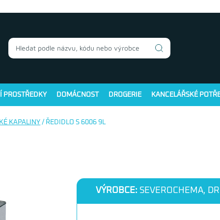
Í PROSTŘEDKY
DOMÁCNOST
DROGERIE
KANCELÁŘSKÉ POTŘ
KÉ KAPALINY
/ ŘEDIDLO S 6006 9L
VÝROBCE:
SEVEROCHEMA, DR