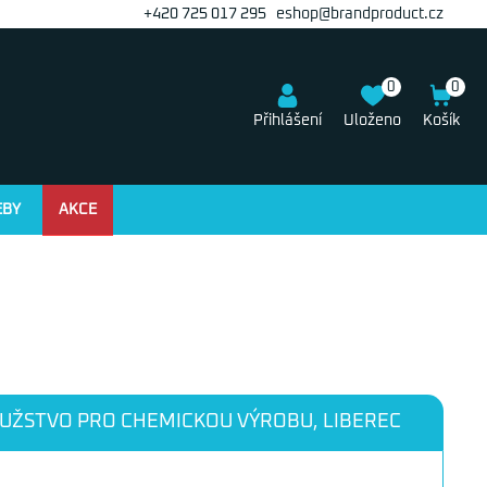
+420 725 017 295
eshop@brandproduct.cz
0
0
Přihlášení
Uloženo
Košík
EBY
AKCE
UŽSTVO PRO CHEMICKOU VÝROBU, LIBEREC