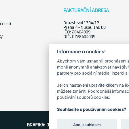
FAKTURAČNÍ ADRESA
Družstevní 1394/12
čnosti
Praha 4 - Nusle, 140 00
IČO: 28404009
ty
DIČ: CZ28404009
Informace o cookies!
Abychom vám usnadnili procházení s
mohli anonymně analyzovat návštěvno
partnery pro sociální média, inzerci a
Jejich nastavení upravíte klikem na i
můžete změnit. Podrobnější informac
používání souborů cookies.
Souhlasíte s používáním cookies?
Ano, souhlasím
GRAFIKA: JANE CORES, WEB: WEBOO