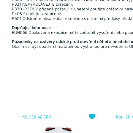
P331 NEVYVOLÁVEJTE zvracení.
P370+P378 V případě požáru: K uhašení použijte práškový hasící 
P405 Skladujte uzamčené.
P501 Odstraňte obsah/obal v souladu s místními předpisy předá
Doplňující informace
EUH066 Opakovaná expozice může způsobit vysušení nebo popr
Požadavky na uzávěry odolné proti otevření dětmi a hmatateln
Obal musí být opatřen hmatatelnou výstrahou pro nevidomé. Ob
Kód: 10.42.100
Kód: 10.