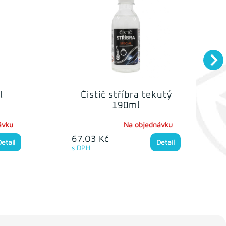
l
Čistič stříbra tekutý
190ml
ávku
Na objednávku
67.03 Kč
Detail
Detail
s DPH