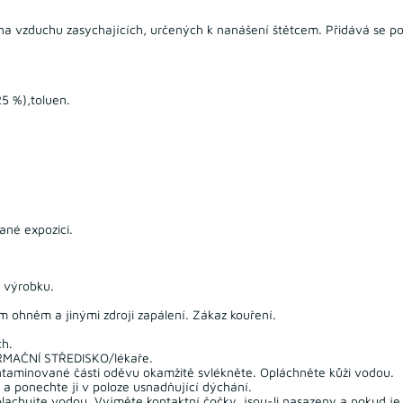
na vzduchu zasychajících, určených k nanášení štětcem. Přidává se po
25 %),toluen.
.
né expozici.
k výrobku.
 ohněm a jinými zdroji zapálení. Zákaz kouření.
ch.
RMAČNÍ STŘEDISKO/lékaře.
taminované části oděvu okamžitě svlékněte. Opláchněte kůži vodou.
 ponechte ji v poloze usnadňující dýchání.
chujte vodou. Vyjměte kontaktní čočky, jsou-li nasazeny a pokud je 