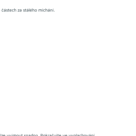
 částech za stálého míchání.
lze vyjmout snadno. Pokračujte ve vyplachování.