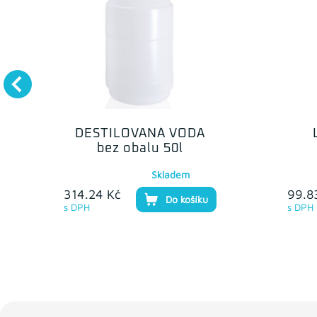
DESTILOVANÁ VODA
bez obalu 50l
Skladem
314.24 Kč
99.8
Do košíku
s DPH
s DPH