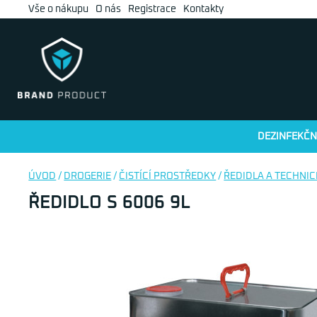
Vše o nákupu
O nás
Registrace
Kontakty
DEZINFEKČN
ÚVOD
/
DROGERIE
/
ČISTÍCÍ PROSTŘEDKY
/
ŘEDIDLA A TECHNIC
ŘEDIDLO S 6006 9L