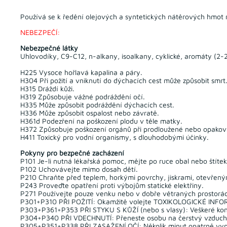
Používá se k ředění olejových a syntetických nátěrových hmot 
NEBEZPEČÍ:
Nebezpečné látky
Uhlovodíky, C9-C12, n-alkany, isoalkany, cyklické, aromáty (2-
H225 Vysoce hořlavá kapalina a páry.
H304 Při požití a vniknutí do dýchacích cest může způsobit smrt
H315 Dráždí kůži.
H319 Způsobuje vážné podráždění očí.
H335 Může způsobit podráždění dýchacích cest.
H336 Může způsobit ospalost nebo závratě.
H361d Podezření na poškození plodu v těle matky.
H372 Způsobuje poškození orgánů při prodloužené nebo opakova
H411 Toxický pro vodní organismy, s dlouhodobými účinky.
Pokyny pro bezpečné zacházení
P101 Je-li nutná lékařská pomoc, mějte po ruce obal nebo štíte
P102 Uchovávejte mimo dosah dětí.
P210 Chraňte před teplem, horkými povrchy, jiskrami, otevřeným
P243 Proveďte opatření proti výbojům statické elektřiny.
P271 Používejte pouze venku nebo v dobře větraných prostorá
P301+P310 PŘI POŽITÍ: Okamžitě volejte TOXIKOLOGICKÉ INFO
P303+P361+P353 PŘI STYKU S KŮŽÍ (nebo s vlasy): Veškeré kon
P304+P340 PŘI VDECHNUTÍ: Přeneste osobu na čerstvý vzduch a
P305+P351+P338 PŘI ZASAŽENÍ OČÍ: Několik minut opatrně vypla