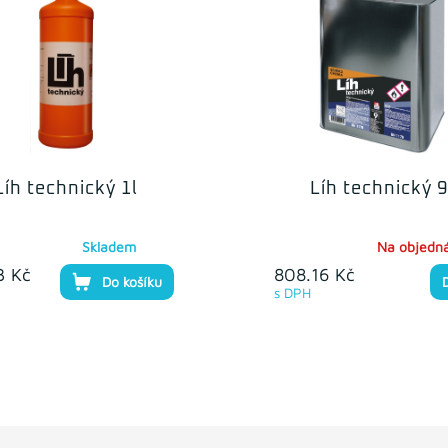
Líh technický 1l
Líh technický 9
Skladem
Na objedn
3 Kč
808.16 Kč
Do košíku
s DPH