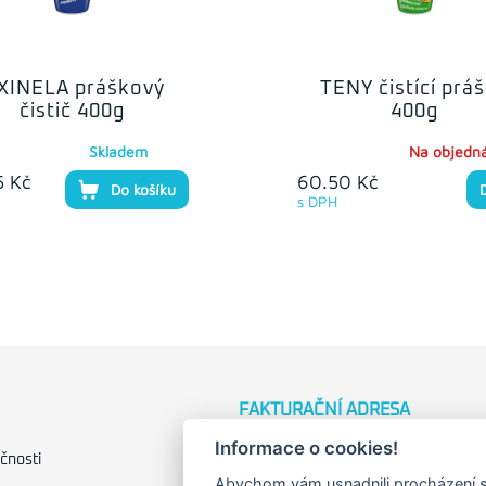
IXINELA práškový
TENY čistící prá
čistič 400g
400g
Skladem
Na objedn
5 Kč
60.50 Kč
Do košíku
s DPH
FAKTURAČNÍ ADRESA
Informace o cookies!
Družstevní 1394/12
čnosti
Praha 4 - Nusle, 140 00
Abychom vám usnadnili procházení s