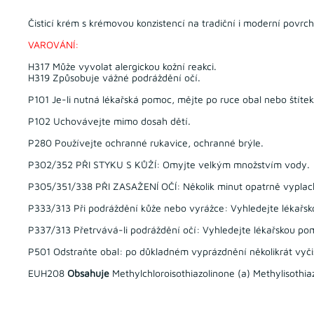
Čisticí krém s krémovou konzistencí na tradiční i moderní povr
VAROVÁNÍ:
H317 Může vyvolat alergickou kožní reakci.
H319 Způsobuje vážné podráždění očí.
P101 Je-li nutná lékařská pomoc, mějte po ruce obal nebo štíte
P102 Uchovávejte mimo dosah dětí.
P280 Používejte ochranné rukavice, ochranné brýle.
P302/352 PŘI STYKU S KŮŽÍ: Omyjte velkým množstvím vody.
P305/351/338 PŘI ZASAŽENÍ OČÍ: Několik minut opatrně vyplachu
P333/313 Při podráždění kůže nebo vyrážce: Vyhledejte lékařs
P337/313 Přetrvává-li podráždění očí: Vyhledejte lékařskou po
P501 Odstraňte obal: po důkladném vyprázdnění několikrát vyčis
EUH208
Obsahuje
Methylchloroisothiazolinone (a) Methylisothia