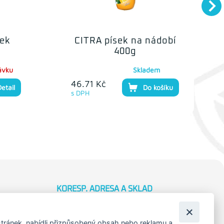
šek
CITRA písek na nádobí
400g
ávku
Skladem
46.71 Kč
Detail
Do košíku
s DPH
KORESP. ADRESA A SKLAD
Lutopecny 159 (areál bývalého ZD)
Kroměříž, 767 01
tránek, nabídli přizpůsobený obsah nebo reklamu a