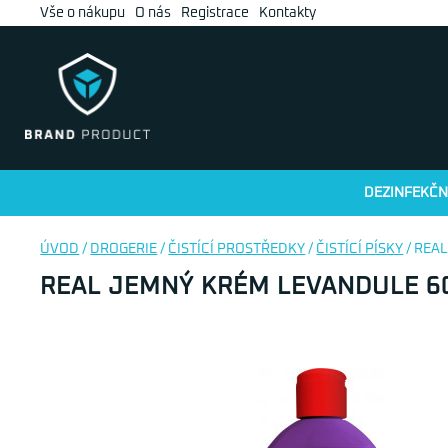
Vše o nákupu
O nás
Registrace
Kontakty
DEZINFEKČN
ÚVOD
/
DROGERIE
/
ČISTÍCÍ PROSTŘEDKY
/
ČISTÍCÍ PÍSKY
/ REA
REAL JEMNÝ KRÉM LEVANDULE 6