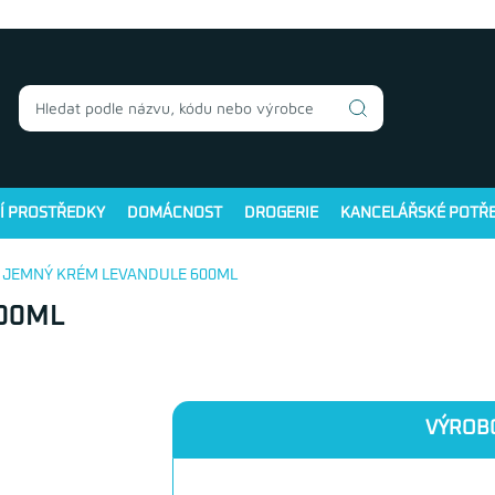
Í PROSTŘEDKY
DOMÁCNOST
DROGERIE
KANCELÁŘSKÉ POTŘ
L JEMNÝ KRÉM LEVANDULE 600ML
00ML
VÝROB