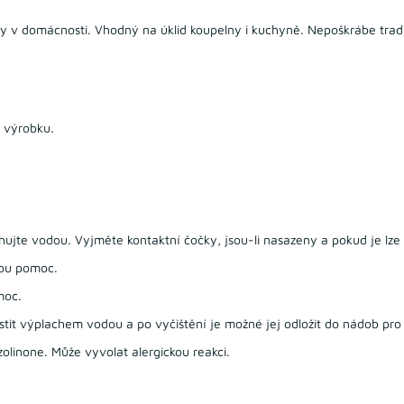
chy v domácnosti. Vhodný na úklid koupelny i kuchyně. Nepoškrábe tra
k výrobku.
jte vodou. Vyjměte kontaktní čočky, jsou-li nasazeny a pokud je lze
kou pomoc.
moc.
tit výplachem vodou a po vyčištění je možné jej odložit do nádob pro
zolinone. Může vyvolat alergickou reakci.