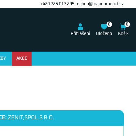
+420 725 017 295
eshop@brandproduct.cz
0
0
Přihlášení
Uloženo
Košík
EBY
AKCE
CE:
ZENIT,SPOL.S R.O.