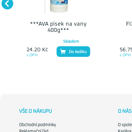
***AVA písek na vany
F
400g***
Skladem
24.20 Kč
56.7
Do košíku
s DPH
s DPH
VŠE O NÁKUPU
O NÁS
Obchodní podmínky
O spole
Reklamační řád
Kariéra